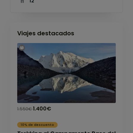
12
Viajes destacados
1.400
€
1.550
€
10% de descuento