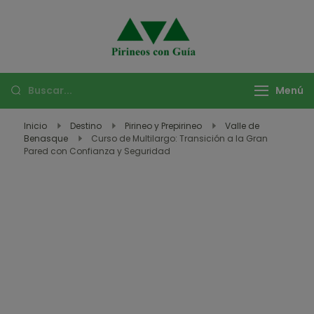
Pirineos con
Descubre las mejores
Guía –
rutas de montaña
Aventuras y
con Pirineos con Guía.
Menú
Viajes en
Vive experiencias
Montaña
únicas de trekking,
Inicio
Destino
Pirineo y Prepirineo
Valle de
Benasque
Curso de Multilargo: Transición a la Gran
escalada, y más en
Pared con Confianza y Seguridad
los Pirineos y destinos
exóticos.