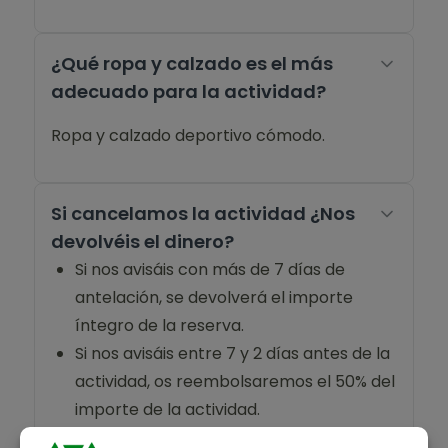
¿Qué ropa y calzado es el más
adecuado para la actividad?
Ropa y calzado deportivo cómodo.
Si cancelamos la actividad ¿Nos
devolvéis el dinero?
Si nos avisáis con más de 7 días de
antelación, se devolverá el importe
íntegro de la reserva.
Si nos avisáis entre 7 y 2 días antes de la
actividad, os reembolsaremos el 50% del
importe de la actividad.
Si nos avisáis el día de antes o el mismo