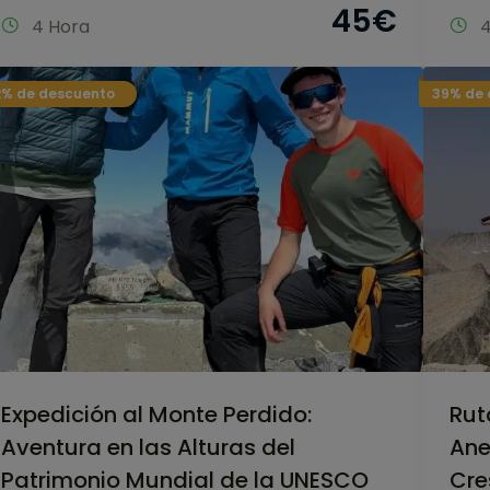
45
€
4 Hora
4
% de descuento
39% de 
Expedición al Monte Perdido:
Rut
Aventura en las Alturas del
Ane
Patrimonio Mundial de la UNESCO
Cre