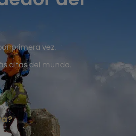
por primera vez.
ás altas del mundo.
ra?