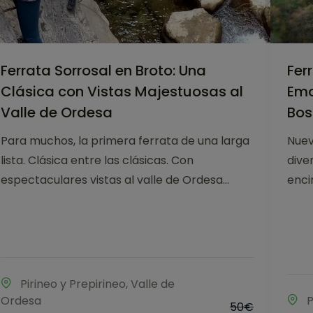
Ferrata Sorrosal en Broto: Una
Fer
Clásica con Vistas Majestuosas al
Emo
Valle de Ordesa
Bos
Para muchos, la primera ferrata de una larga
Nuev
lista. Clásica entre las clásicas. Con
dive
espectaculares vistas al valle de Ordesa...
enci
Pirineo y Prepirineo
,
Valle de
Ordesa
P
50
€