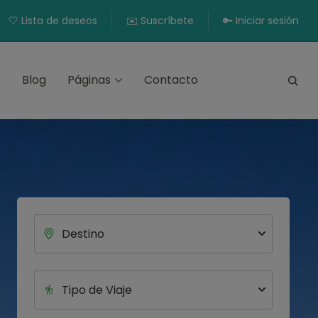
🤍 Lista de deseos
✉️ Suscríbete
🔑 Iniciar sesión
Blog
Páginas
Contacto
calada, y más en los Pirineos y destinos exóticos.