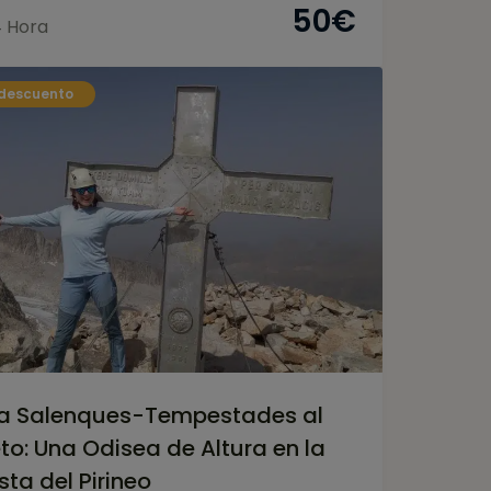
50
€
 Hora
descuento
a Salenques-Tempestades al
to: Una Odisea de Altura en la
sta del Pirineo