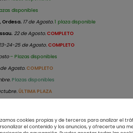
azas disponibles
o, Ordesa.
17 de Agosto.
1 plaza disponible
Ossau.
22 de Agosto.
COMPLETO
23-24-25 de Agosto.
COMPLETO
osto
– Plazas disponibles
 de Agosto.
COMPLETO
mbre.
Plazas disponibles
Octubre.
ÚLTIMA PLAZA