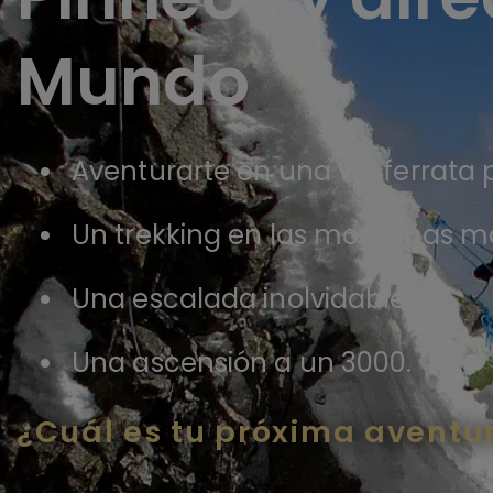
Mundo
Aventurarte en una vía ferrata 
Un trekking en las montañas m
Una escalada inolvidable.
Una ascensión a un 3000.
¿Cuál es tu próxima aventu