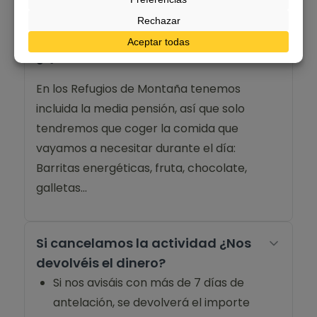
y están totalmente equipados con mantas.
¿Qué comida llevo?
En los Refugios de Montaña tenemos
incluida la media pensión, así que solo
tendremos que coger la comida que
vayamos a necesitar durante el día:
Barritas energéticas, fruta, chocolate,
galletas…
Si cancelamos la actividad ¿Nos
devolvéis el dinero?
Si nos avisáis con más de 7 días de
antelación, se devolverá el importe