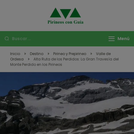
Pirineos con
Descubre las mejores
Guía –
rutas de montaña
Aventuras y
con Pirineos con Guía.
Menú
Viajes en
Vive experiencias
Montaña
únicas de trekking,
Inicio
Destino
Pirineo y Prepirineo
Valle de
Ordesa
Alta Ruta de los Perdidos: La Gran Travesía del
escalada, y más en
Monte Perdido en los Pirineos
los Pirineos y destinos
exóticos.