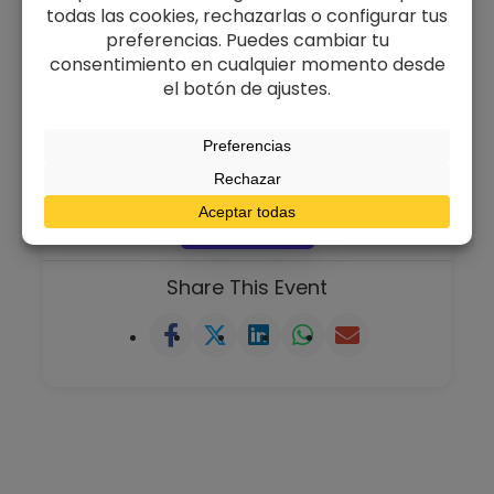
Best Buy Ltd
|
Cooking Studio
Asientos totales
Available Seats
400
400
Event Location
Metropolitan Pavilion, New York, NY, USA
Find In Map
Share This Event