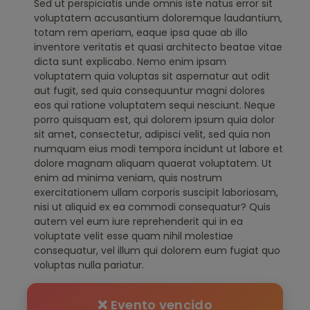
Sed ut perspiciatis unde omnis iste natus error sit
voluptatem accusantium doloremque laudantium,
totam rem aperiam, eaque ipsa quae ab illo
inventore veritatis et quasi architecto beatae vitae
dicta sunt explicabo. Nemo enim ipsam
voluptatem quia voluptas sit aspernatur aut odit
aut fugit, sed quia consequuntur magni dolores
eos qui ratione voluptatem sequi nesciunt. Neque
porro quisquam est, qui dolorem ipsum quia dolor
sit amet, consectetur, adipisci velit, sed quia non
numquam eius modi tempora incidunt ut labore et
dolore magnam aliquam quaerat voluptatem. Ut
enim ad minima veniam, quis nostrum
exercitationem ullam corporis suscipit laboriosam,
nisi ut aliquid ex ea commodi consequatur? Quis
autem vel eum iure reprehenderit qui in ea
voluptate velit esse quam nihil molestiae
consequatur, vel illum qui dolorem eum fugiat quo
voluptas nulla pariatur.
❌ Evento vencido