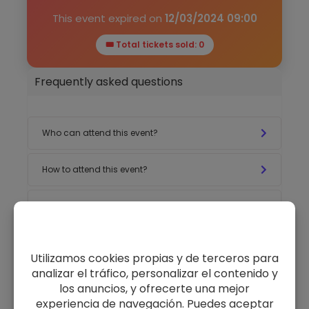
This event expired on
12/03/2024 09:00
🎟 Total tickets sold: 0
Frequently asked questions
Who can attend this event?
How to attend this event?
When is the event?
What is the exact location?
Organizador: