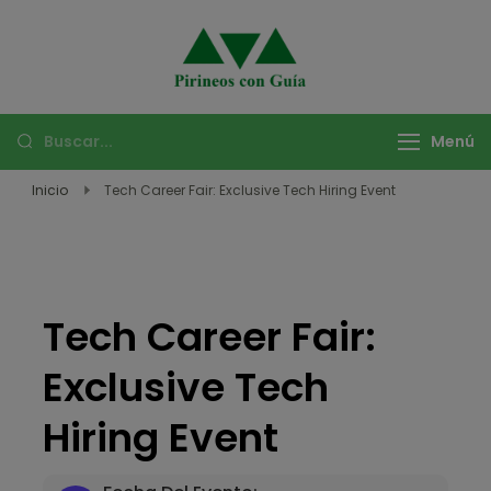
Pirineos con
Descubre las mejores
Guía –
rutas de montaña
Aventuras y
con Pirineos con Guía.
Menú
Viajes en
Vive experiencias
Montaña
Inicio
Tech Career Fair: Exclusive Tech Hiring Event
únicas de trekking,
escalada, y más en
los Pirineos y destinos
exóticos.
Tech Career Fair:
Exclusive Tech
Hiring Event