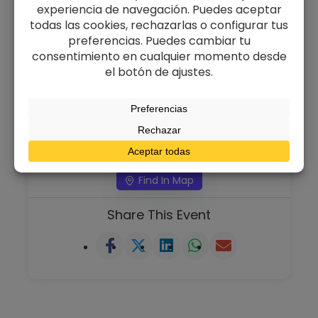
Cooking Studio
|
Doogle Inc
|
Duperstar LLC
Asientos totales
Available Seats
600
600
Event Location
Kolkata wordPress Community, Park Street,
Kolkata, West Bengal, 1209, India
Find In Map
Share This Event