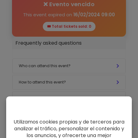
❌ Evento vencido
This event expired on
16/02/2024 09:00
🎟 Total tickets sold: 0
Frequently asked questions
Who can attend this event?
How to attend this event?
When is the event?
What is the exact location?
Organizador: