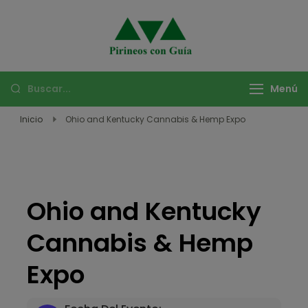
Pirineos con
Descubre las mejores
Guía –
rutas de montaña
Aventuras y
con Pirineos con Guía.
Menú
Viajes en
Vive experiencias
Montaña
Inicio
Ohio and Kentucky Cannabis & Hemp Expo
únicas de trekking,
escalada, y más en
los Pirineos y destinos
exóticos.
Ohio and Kentucky
Cannabis & Hemp
Expo