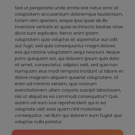
Sed ut perspiciatis unde omnis iste natus error sit
voluptatem accusantium doloremque laudantium,
totam rem aperiam, eaque ipsa quae ab illo
inventore veritatis et quasi architecto beatae vitae
dicta sunt explicabo. Nemo enim ipsam
voluptatem quia voluptas sit aspernatur aut odit
aut fugit, sed quia consequuntur magni dolores
eos qui ratione voluptatem sequi nesciunt. Neque
porro quisquam est, qui dolorem ipsum quia dolor
sit amet, consectetur, adipisci velit, sed quia non
numquam eius modi tempora incidunt ut labore et
dolore magnam aliquam quaerat voluptatem. Ut
enim ad minima veniam, quis nostrum
exercitationem ullam corporis suscipit laboriosam,
nisi ut aliquid ex ea commodi consequatur? Quis
autem vel eum iure reprehenderit qui in ea
voluptate velit esse quam nihil molestiae
consequatur, vel illum qui dolorem eum fugiat quo
voluptas nulla pariatur.