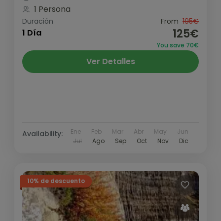
1 Persona
Duración
From
195€
125€
1 Día
You save 70€
Ver Detalles
Ene
Feb
Mar
Abr
May
Jun
Availability:
Jul
Ago
Sep
Oct
Nov
Dic
10% de descuento