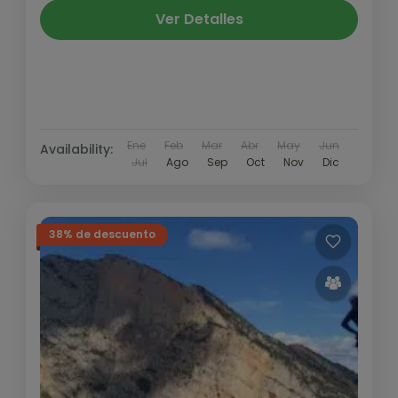
Ver Detalles
Ene
Feb
Mar
Abr
May
Jun
Availability:
Jul
Ago
Sep
Oct
Nov
Dic
38% de descuento