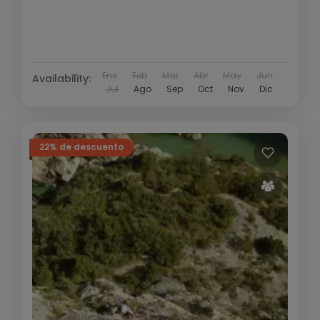
Ene
Feb
Mar
Abr
May
Jun
Availability:
Jul
Ago
Sep
Oct
Nov
Dic
22% de descuento