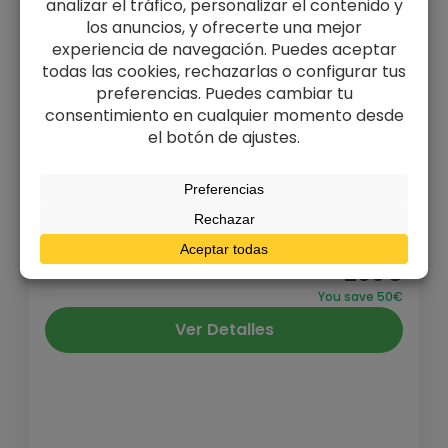
Aspe’ en la Arista Este
Una manera impresionante de subir al
Aspe escalando por su Arista Este que tiene
forma de murciélago. Abierta en 1962 hoy
se considera una las...
Pirineo y Prepirineo
,
Valle del Aragón -
Jaca
Medio
1 Persona
Duración
From
250€
200€
1 Día
You save 50€
Ver Detalles