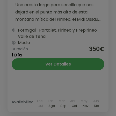
Una cresta larga pero sencilla que nos
dejará en el punto más alto de esta
montaña mítica del Pirineo, el Midi Ossau.
Una ascensión fuera...
Formigal- Portalet
,
Pirineo y Prepirineo
,
Valle de Tena
Medio
350€
Duración
1 Día
Ver Detalles
Ene
Feb
Mar
Abr
May
Jun
Availability:
Jul
Ago
Sep
Oct
Nov
Dic