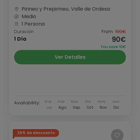
impresionante ruta de la Faja...
Pirineo y Prepirineo
,
Valle de Ordesa
Medio
1 Persona
Duración
From
100€
90€
1 Día
You save 10€
Ver Detalles
Ene
Feb
Mar
Abr
May
Jun
Availability:
Jul
Ago
Sep
Oct
Nov
Dic
36% de descuento