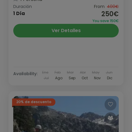
Duración
From
400€
250€
1 Día
You save 150€
Ver Detalles
Ene
Feb
Mar
Abr
May
Jun
Availability:
Jul
Ago
Sep
Oct
Nov
Dic
20% de descuento