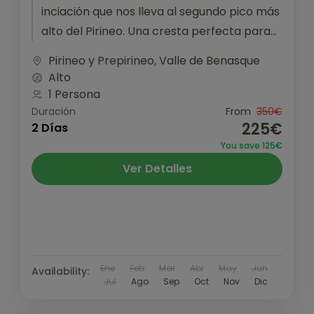
inciación que nos lleva al segundo pico más
alto del Pirineo. Una cresta perfecta para
iniciarnos en...
Pirineo y Prepirineo
,
Valle de Benasque
Alto
1 Persona
Duración
From
350€
225€
2 Días
You save 125€
Ver Detalles
Ene
Feb
Mar
Abr
May
Jun
Availability:
Jul
Ago
Sep
Oct
Nov
Dic