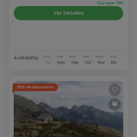
You save 75€
Ver Detalles
Ene
Feb
Mar
Abr
May
Jun
Availability:
Jul
Ago
Sep
Oct
Nov
Dic
36% de descuento