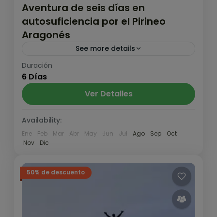
Aventura de seis días en
autosuficiencia por el Pirineo
Aragonés
See more details
Duración
Trekking de seis días en autosuficiencia
6 Días
conociendo los rincones más bonitos del
Pirineo aragonés.
Ver Detalles
Pirineo y Prepirineo
,
Valle de Ordesa
,
Valle
Availability:
de Tena
Ene
Feb
Mar
Abr
May
Jun
Jul
Ago
Sep
Oct
Medio
Nov
Dic
1 Persona
50% de descuento