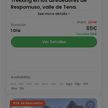
Trekking en los alrededores de
Respomuso, valle de Tena.
See more details
Descubre uno de los rincones más
From
200€
Duración
65€
espectaculares del Pirineo recorriendo los
1 Día
You save 135€
senderos que rodean el Refugio de
Ver Detalles
Respomuso. Lagos de origen glaciar,
Formigal- Portalet
,
Pirineo y Prepirineo
,
imponentes cumbres de...
Valle de Tena
Medio
1 Persona
Availability:
Ene
Feb
Mar
Abr
May
Jun
Jul
Ago
Sep
Oct
Nov
Dic
63% de descuento