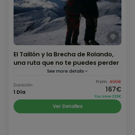
El Taillón y la Brecha de Rolando,
una ruta que no te puedes perder
See more details
La Brecha de Rolando y el Taillón es una
From
400€
Duración
167€
ruta que no puede faltar para cualquier
1 Día
You save 233€
pirineísta. Un clásico entre los clásicos que
Ver Detalles
nos dejará...
Pirineo y Prepirineo
,
Valle de Ordesa
Alto
1 Persona