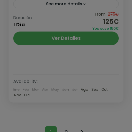
See more details
Ascensión al pico principal de todo el valle
From
275€
Duración
125€
de Tena, la Peña Telera de 2.765m. Sin
1 Día
You save 150€
ninguna duda, una de las montañas que
Ver Detalles
todo pirineísta...
Pirineo y Prepirineo
,
Valle de Tena
Medio
Availability:
Ene
Feb
Mar
Abr
May
Jun
Jul
Ago
Sep
Oct
Nov
Dic