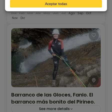
Availability:
Ene
Feb
Mar
Abr
May
Jun
Jul
Ago
Sep
Oct
Nov
Dic
Barranco de las Gloces, Fanlo. El
barranco más bonito del Pirineo.
See more details