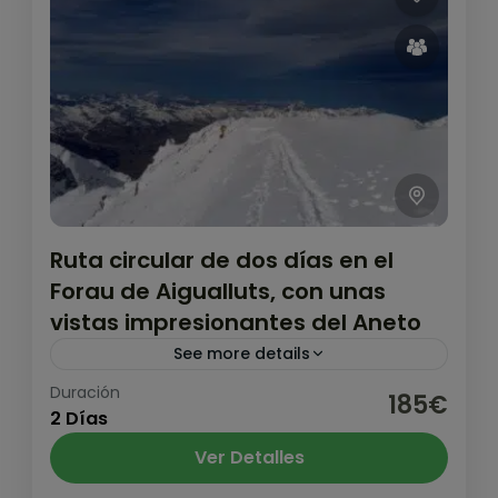
Ruta circular de dos días en el
Forau de Aigualluts, con unas
vistas impresionantes del Aneto
See more details
Duración
Ruta circular de dos días con unas vistas
185€
2 Días
increíbles de pico más alto de los Pirineos,
el Aneto (3.404m)
Ver Detalles