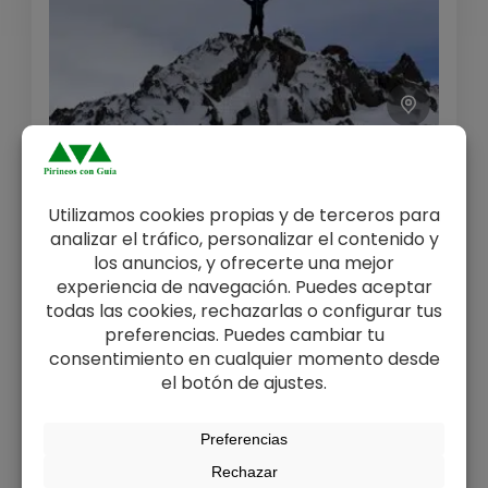
Ascensión al Pico Bacías (2.760m)
en el Balneario de Panticosa
See more details
Increíble ascensión desde el Balneario de
From
250€
Duración
125€
Panticosa lejos de otros picos más
1 Día
You save 125€
masificados.
Ver Detalles
Formigal- Portalet
,
Pirineo y Prepirineo
,
Valle de Tena
Medio
1 Persona