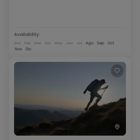
Pirineo y Prepirineo
,
Valle de Benasque
Medio
1 Persona
Availability:
Ene
Feb
Mar
Abr
May
Jun
Jul
Ago
Sep
Oct
Nov
Dic