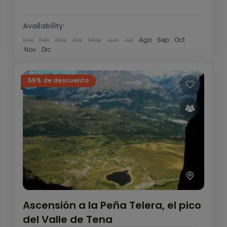
Availability:
Ene
Feb
Mar
Abr
May
Jun
Jul
Ago
Sep
Oct
Nov
Dic
55% de descuento
Ascensión a la Peña Telera, el pico
del Valle de Tena