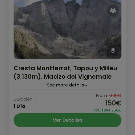
Cresta Montferrat, Tapou y Milieu
(3.130m). Macizo del Vignemale
See more details
Subiremos en el día desde Bujaruelo y
From
400€
Duración
150€
subiremos hasta el Collao Lady Lister.
1 Día
You save 250€
Desde allí, escalaremos toda la cresta que
Ver Detalles
sube a los diferentes picos...
Pirineo y Prepirineo
,
Valle de Ordesa
1 Persona