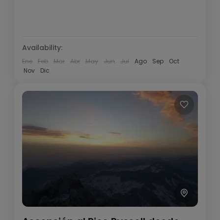
Availability:
Ene
Feb
Mar
Abr
May
Jun
Jul
Ago
Sep
Oct
Nov
Dic