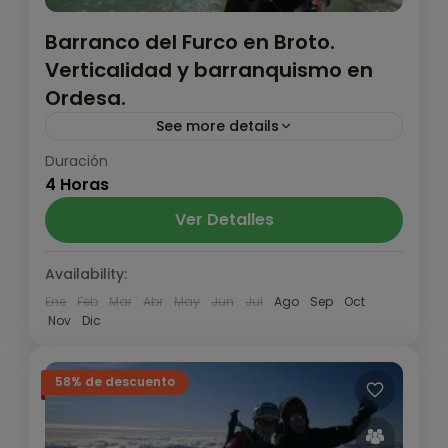
Barranco del Furco en Broto.
Verticalidad y barranquismo en
Ordesa.
See more details
Duración
Barranco vertical e intenso. Es un barranco
4 Horas
que se puede realizar sin experiencia previa
siempre y cuando no nos den miedo las
Ver Detalles
alturas, ya que...
Pirineo y Prepirineo
,
Valle de Ordesa
Availability:
Medio
Ene
Feb
Mar
Abr
May
Jun
Jul
Ago
Sep
Oct
Nov
Dic
58% de descuento