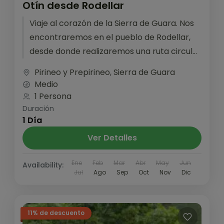
Otín desde Rodellar
Viaje al corazón de la Sierra de Guara. Nos
encontraremos en el pueblo de Rodellar,
desde donde realizaremos una ruta circular
hasta el pueblo abandonado...
Pirineo y Prepirineo
,
Sierra de Guara
Medio
1 Persona
Duración
1 Día
Ver Detalles
Ene
Feb
Mar
Abr
May
Jun
Availability:
Jul
Ago
Sep
Oct
Nov
Dic
11% de descuento