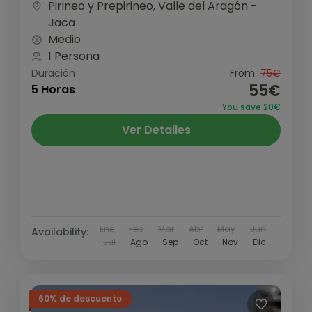
Pirineo y Prepirineo
,
Valle del Aragón -
Jaca
Medio
1 Persona
Duración
From
75€
55€
5 Horas
You save 20€
Ver Detalles
Ene
Feb
Mar
Abr
May
Jun
Availability:
Jul
Ago
Sep
Oct
Nov
Dic
60% de descuento