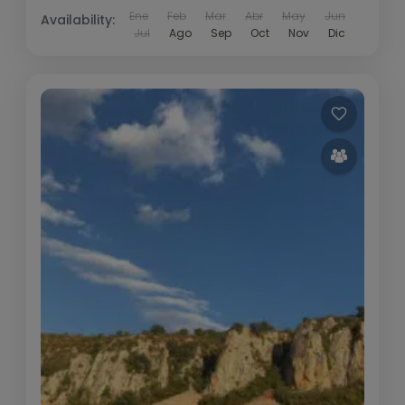
Ene
Feb
Mar
Abr
May
Jun
Availability:
Jul
Ago
Sep
Oct
Nov
Dic