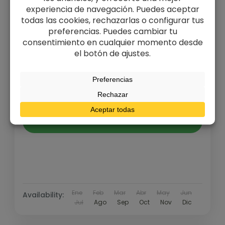
Sierra de Guara, donde visitaremos pueblos
abandonados y en vías de rehabilitación
como Nocito, Lúsera o...
Hoya de Huesca
,
Pirineo y Prepirineo
Medio
2 People
Duración
From
450€
400€
3 Días
You save 50€
Ver Detalles
Ene
Feb
Mar
Abr
May
Jun
Availability:
Jul
Ago
Sep
Oct
Nov
Dic