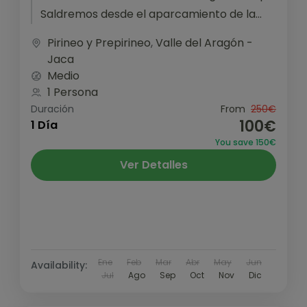
Saldremos desde el aparcamiento de la
Cleta, en el pequeño pueblo...
Pirineo y Prepirineo
,
Valle del Aragón -
Jaca
Medio
1 Persona
Duración
From
250€
100€
1 Día
You save 150€
Ver Detalles
Ene
Feb
Mar
Abr
May
Jun
Availability:
Jul
Ago
Sep
Oct
Nov
Dic