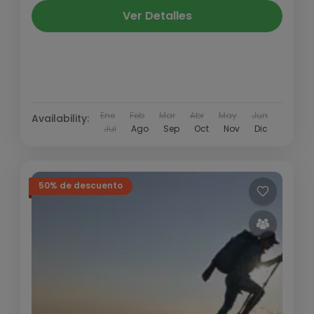
Ver Detalles
Ene
Feb
Mar
Abr
May
Jun
Availability:
Jul
Ago
Sep
Oct
Nov
Dic
50% de descuento