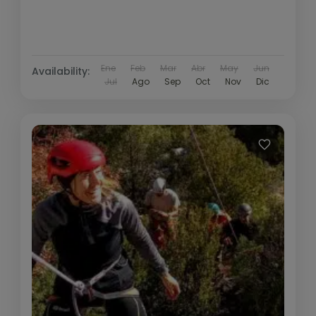
Ene
Feb
Mar
Abr
May
Jun
Availability:
Jul
Ago
Sep
Oct
Nov
Dic