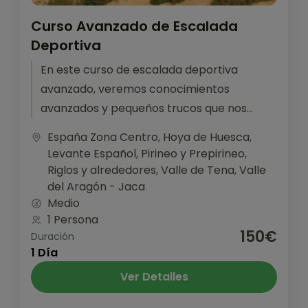
Curso Avanzado de Escalada
Deportiva
En este curso de escalada deportiva
avanzado, veremos conocimientos
avanzados y pequeños trucos que nos
sacarán de más de un apuro en algún
España Zona Centro
,
Hoya de Huesca
,
momento. También...
Levante Español
,
Pirineo y Prepirineo
,
Riglos y alrededores
,
Valle de Tena
,
Valle
del Aragón - Jaca
Medio
1 Persona
150€
Duración
1 Día
Ver Detalles