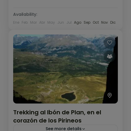
Availability:
Ene
Feb
Mar
Abr
May
Jun
Jul
Ago
Sep
Oct
Nov
Dic
Trekking al Ibón de Plan, en el
corazón de los Pirineos
See more details