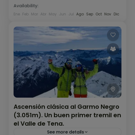
Availability:
Ene
Feb
Mar
Abr
May
Jun
Jul
Ago
Sep
Oct
Nov
Dic
Ascensión clásica al Garmo Negro
(3.051m). Un buen primer tremil en
el Valle de Tena.
See more details