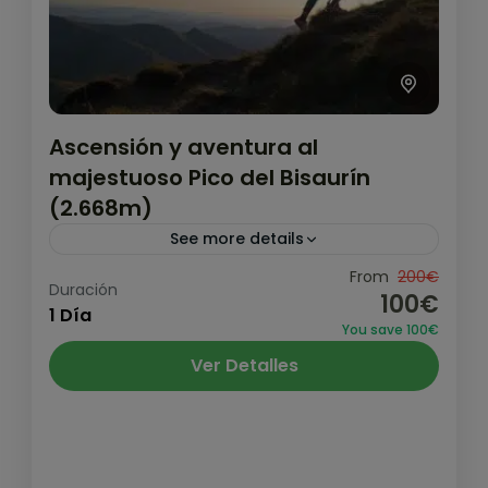
Ascensión y aventura al
majestuoso Pico del Bisaurín
(2.668m)
See more details
Increíble ascensión a una de las montañas
From
200€
Duración
100€
más emblemáticas del Pirineo, el Pico
1 Día
You save 100€
Bisaurín de 2.668 metros de altitud. Salida
Ver Detalles
desde el Refugio de Lizara...
Pirineo y Prepirineo
,
Valle del Aragón -
Jaca
Medio
1 Persona