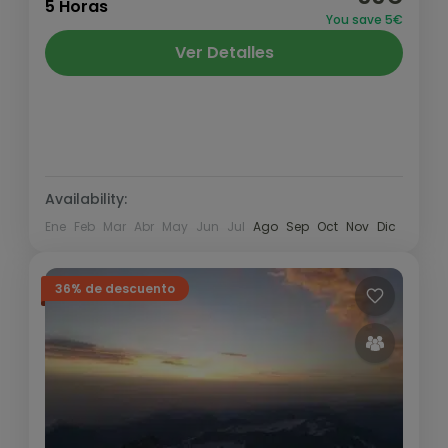
donde nos enteraremos de los secretos
5 Horas
You save 5€
que se guardan a las faldas de la Peña
Ver Detalles
Telera. Una...
Pirineo y Prepirineo
,
Valle de Tena
Medio
1 Persona
Availability:
Ene
Feb
Mar
Abr
May
Jun
Jul
Ago
Sep
Oct
Nov
Dic
36% de descuento