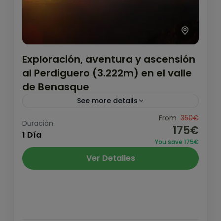
Exploración, aventura y ascensión
al Perdiguero (3.222m) en el valle
de Benasque
See more details
Ascensión a la Tuca del Perdiguero por el
From
350€
Duración
175€
Valle de Literola, una clásica del lugar.
1 Día
You save 175€
Huyendo de las grandes masificaciones del
Ver Detalles
Aneto y el Posets,...
Pirineo y Prepirineo
,
Valle de Benasque
Medio