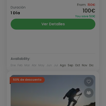
Ascensión clásica en el Valle de Benasque,
From
150€
Duración
100€
buen paso antes de subir al Aneto. Estamos
1 Día
You save 50€
dentro del Parque Natural de Posets -
Ver Detalles
Maladeta. Caminos impregnados...
Pirineo y Prepirineo
,
Valle de Benasque
Medio
Availability:
Ene
Feb
Mar
Abr
May
Jun
Jul
Ago
Sep
Oct
Nov
Dic
50% de descuento