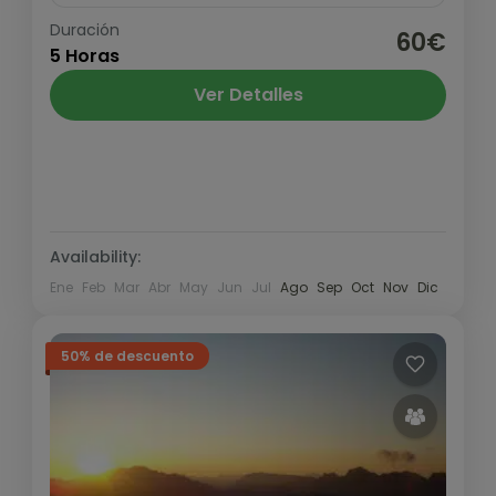
Duración
Maravilloso trekking en el corazón del
60€
5 Horas
Sobrarbe. Uno de los rincones más bonitos
y menos transitados del Pirineo.
Ver Detalles
Pirineo y Prepirineo
Medio
Availability:
Ene
Feb
Mar
Abr
May
Jun
Jul
Ago
Sep
Oct
Nov
Dic
50% de descuento