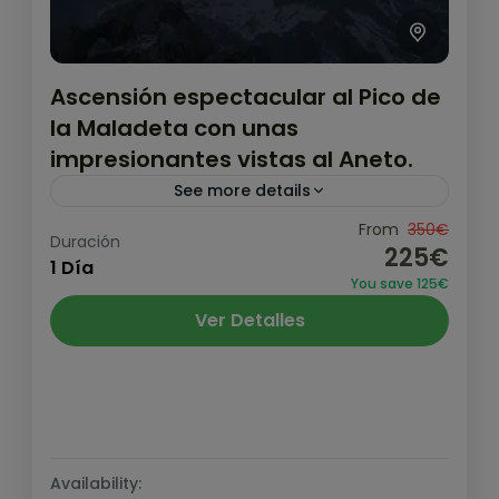
Ascensión espectacular al Pico de
la Maladeta con unas
impresionantes vistas al Aneto.
See more details
En el valle de Benasque, se sitúa el Parque
From
350€
Duración
225€
Natural Posets - Maladeta donde podrás
1 Día
You save 125€
ascender algunos picos emblemáticos
Ver Detalles
como la Maladeta Oriental de 3.308...
Pirineo y Prepirineo
,
Valle de Benasque
Medio
1 Persona
Availability: