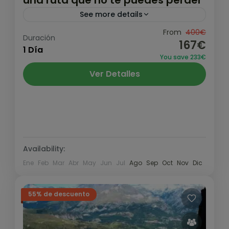
See more details
La Brecha de Rolando y el Taillón es una
From
400€
Duración
167€
ruta que no puede faltar para cualquier
1 Día
You save 233€
pirineísta. Un clásico entre los clásicos que
Ver Detalles
nos dejará...
Pirineo y Prepirineo
,
Valle de Ordesa
Alto
1 Persona
Availability:
Ene
Feb
Mar
Abr
May
Jun
Jul
Ago
Sep
Oct
Nov
Dic
55% de descuento