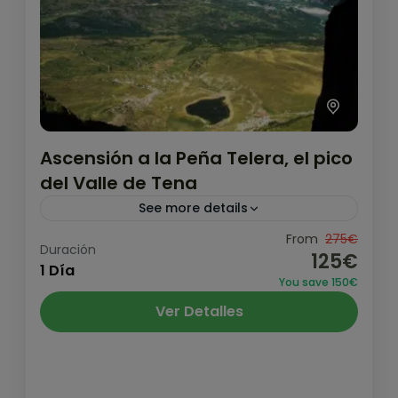
Ascensión a la Peña Telera, el pico
del Valle de Tena
See more details
Ascensión al pico principal de todo el valle
From
275€
Duración
125€
de Tena, la Peña Telera de 2.765m. Sin
1 Día
You save 150€
ninguna duda, una de las montañas que
Ver Detalles
todo pirineísta...
Pirineo y Prepirineo
,
Valle de Tena
Medio