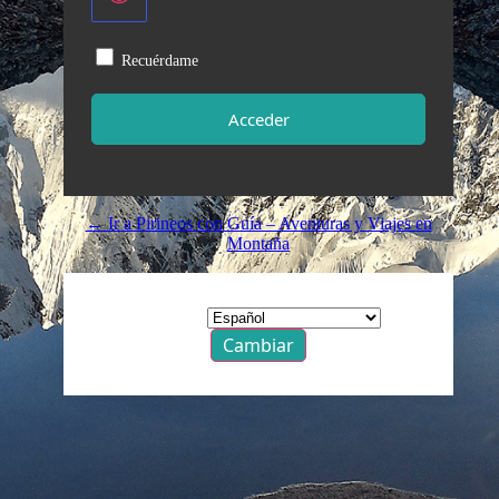
Recuérdame
← Ir a Pirineos con Guía – Aventuras y Viajes en
Montaña
Idioma