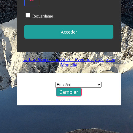
Recuérdame
← Ir a Pirineos con Guía – Aventuras y Viajes en
Montaña
Idioma